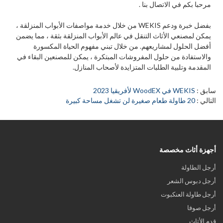
مرحبا بكم في
الاتصال بنا
.
بفضل خبرة ودعم WEKIS من خلال خدمة مواصفات الأبواب المنزلقة ،
يمكن لمصنعي الأثاث التنقل في عالم الأبواب المنزلقة بثقة ، مما يضمن
أفضل الحلول لمشاريعهم. من خلال تبني مفهوم الحياة المكسورة
والاستفادة من حلول المفروشات المبتكرة ، يمكن للمصنعين البقاء في
المقدمة وتلبية الطلبات المتزايدة لأصحاب المنازل.
سابق
WEKIS في WoodEX لأفريقيا 2023
التالي
20 طاولة طعام صغيرة لن تشغل مساحة كبيرة
أجهزة أثاث مخصصة
أرجل الطاولة
أرجل دبوس الشعر
أرجل طاولة العنكبوت
أرجل صوفا
قدم الأثاث