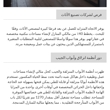
فرص لشركات تصنيع الأثاث
يوفر الاتجاه المتزايد للعمل عن بعد فرصًا كبيرة لمصنعي الأثاث. وفقًا
للبحث ، يخطط 40٪ من مالكي المنازل لإنشاء مساحات مكتبية مخصصة
في عقاراتهم. يوفر هذا سوقًا واسعًا للمصنعين لتلبية المتطلبات المتغيرة
باستمرار للمستهلكين الذين يبحثون عن بيئات عمل ومعيشة مرنة.
دور أنظمة انزلاق وأبواب الجيب
ظهرت
أنظمة الأبواب المنزلقة والجيب
كحل مثالي لإنشاء مساحات
عمل وظيفية داخل هياكل شبه دائمة تحدد نمط الحياة المكسور. تستخدم
هذه الأنظمة أبوابًا منزلقة أو قابلة للطي يمكن فتحها بسهولة عند الحاجة
وإخفائها داخل الخزائن المخصصة في أوقات أخرى. واحدة من المزايا
الهامة لأنظمة الأبواب المنزلقة والقابلة للطي هي خصائصها الموفرة
للمساحة. تتطلب مساحة تشغيل أقل بمقدار 1270 مم تقريبًا لكل باب
من الأبواب المتأرجحة التقليدية ، مما يجعلها مثالية للمنازل المدمجة.