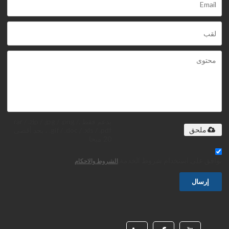
يدعم فقط .rar / .zip / .jpg / .png /
.gif / .doc / .xls / .pdf ، بحد أقصى
ملحق
20 ميجا
توافق على استخدام شروط الخدمة,
الشروط والاحكام
إرسال