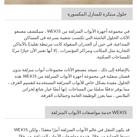
حلول مبتكرة للمنازل المكسورة
في مجموعة أجهزة الأبواب المنزلقة من WEKIS ، سيكتشف مصنعو
الأثاث الحلول الناشئة التي تكتسب شعبية بسرعة في المساكن
المتداعية. في حين أن الجدران المنقولة كانت مرتبطة تقليديًا بالأماكن
التجارية مثل المكاتب ومراكز المؤتمرات ، إلا أنها تعتبر الآن خيارًا مرنًا
للمساحات السكنية.
بالإضافة إلى ذلك ، سيجد مصنعو الأثاث مجموعات
أبواب منزلقة
بدون
قضبان سفلية في مجموعة أجهزة الأبواب المنزلقة من WEKIS. هذه
الحلول مفيدة بشكل خاص للأبواب المنزلقة المستخدمة لتقسيم الغرف ،
مما يوفر تدفقًا سلسًا بين المساحات. إنها أيضًا خيار شائع لخزائن
الملابس ، مما يعزز الوظيفة العامة وجماليات الغرفة.
WEKIS خدمة مواصفات الأبواب المنزلقة
قد يكون التنقل في عالم الأبواب المنزلقة أمرًا معقدًا ، ولكن
WEKIS
تبسط العملية من خلال خدمة مواصفات الأبواب المنزلقة. من خلال