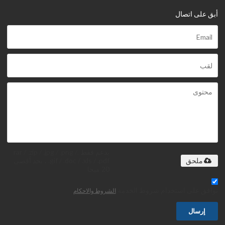
أبق على اتصال
يدعم فقط .rar / .zip / .jpg / .png /
.gif / .doc / .xls / .pdf ، بحد أقصى
ملحق
20 ميجا
توافق على استخدام شروط الخدمة,
الشروط والاحكام
إرسال