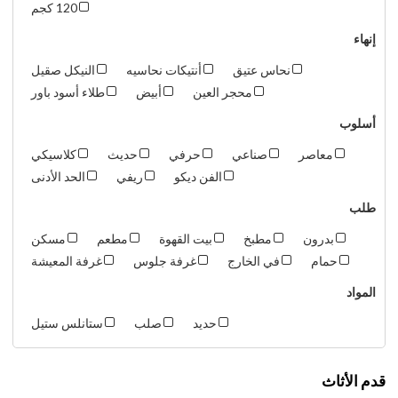
120 كجم
إنهاء
نحاس عتيق
أنتيكات نحاسيه
النيكل صقيل
محجر العين
أبيض
طلاء أسود باور
أسلوب
معاصر
صناعي
حرفي
حديث
كلاسيكي
الفن ديكو
ريفي
الحد الأدنى
طلب
بدرون
مطبخ
بيت القهوة
مطعم
مسكن
حمام
في الخارج
غرفة جلوس
غرفة المعيشة
المواد
حديد
صلب
ستانلس ستيل
قدم الأثاث