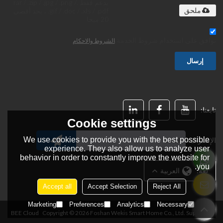
يدعم فقط .rar / .zip / .jpg / .png /
.gif / .doc / .xls / .pdf ، بحد أقصى
ملحق
20 ميجا
توافق على استخدام شروط الخدمة,
الشروط والاحكام
إرسال
تابعنا:
Cookie settings
We use cookies to provide you with the best possible
الإشتراك:
experience. They also allow us to analyze user
behavior in order to constantly improve the website for
you.
لغة:
العربية
Accept all
Accept Selection
Reject All
Marketing
Preferences
Analytics
Necessary
BEE Cloud
Copyright © 2026
Foshan Wekis Smart Home Co., Ltd.
Support By