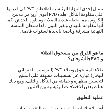
تتمثل إحدى المزايا الرئيسية لطلاءات PVD في قدرتها
على مقاومة التآكل. طلاء PVD أقوى أربع مرات من
الكروم ، مما يجعله شديد الصلابة ومقاوم للخدش. كما
أنها مقاومة للبهتان وتغير اللون ، لذا ستظل اللمسة
النهائية مشرقة ونابضة بالحياة لسنوات قادمة.
ما هو الفرق بين مسحوق الطلاء
و
PVD
ج
الشوفان؟
طلاء المسحوق وطلاء PVD (الترسيب الفيزيائي
للبخار) عبارة عن تشطيبات مطبقة على المنتج
لتحسين مظهره وحمايته من التآكل والتلف. ومع ذلك ،
هناك بعض الاختلافات الرئيسية بين الاثنين.
عملية التطبيق
أحد الاختلافات الرئيسية هو عملية التقديم. طلاء