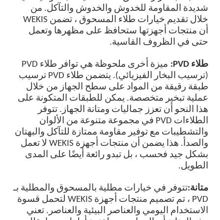
شديدة المقاومة للخدوش والخدوش والتآكل. من
خلال تقديم خيارات طلاء المسحوق ، تضمن WEKIS
أن منتجات أجهزتها ستحافظ على مظهرها وتعمل
حتى في الظروف القاسية.
طلاء PVD:
ميزة أخرى ملحوظة هي توافر طلاء PVD
(ترسيب البخار الفيزيائي). يتضمن طلاء PVD ترسيب
طبقة رقيقة من المواد على سطح الجهاز من خلال
عملية تبخير متخصصة. يمكن للطبقات المتكونة على
هذا النحو أن تعزز جماليات ومتانة الجهاز. تتوفر
الطلاءات PVD في مجموعة متنوعة من الألوان
والتشطيبات مع توفير مقاومة ممتازة للتآكل والبهتان
والصدأ. هذا يضمن أن منتجات أجهزة WEKIS لا تعمل
بشكل جيد فحسب ، بل تبدو رائعة أيضًا على المدى
الطويل.
متانة:
تتوفر في خيارات مطلية بالمسحوق والمطلية بـ
PVD ، تم تصميم منتجات أجهزة WEKIS لتحمل قسوة
الاستخدام اليومي والعناصر البيئية والعناصر. تعني