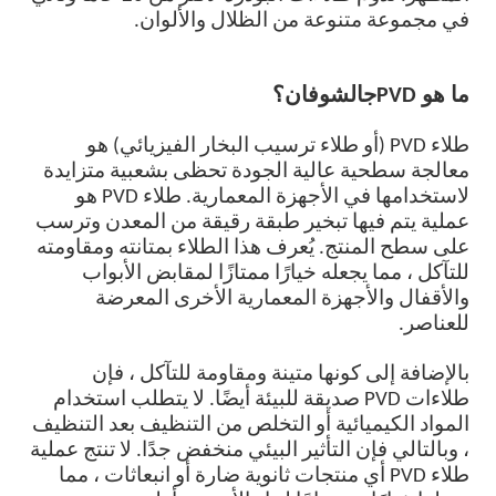
في مجموعة متنوعة من الظلال والألوان.
ما هو PVD
ج
الشوفان؟
طلاء PVD (أو طلاء ترسيب البخار الفيزيائي) هو
معالجة سطحية عالية الجودة تحظى بشعبية متزايدة
لاستخدامها في الأجهزة المعمارية. طلاء PVD هو
عملية يتم فيها تبخير طبقة رقيقة من المعدن وترسب
على سطح المنتج. يُعرف هذا الطلاء بمتانته ومقاومته
للتآكل ، مما يجعله خيارًا ممتازًا لمقابض الأبواب
والأقفال والأجهزة المعمارية الأخرى المعرضة
للعناصر.
بالإضافة إلى كونها متينة ومقاومة للتآكل ، فإن
طلاءات PVD صديقة للبيئة أيضًا. لا يتطلب استخدام
المواد الكيميائية أو التخلص من التنظيف بعد التنظيف
، وبالتالي فإن التأثير البيئي منخفض جدًا. لا تنتج عملية
طلاء PVD أي منتجات ثانوية ضارة أو انبعاثات ، مما