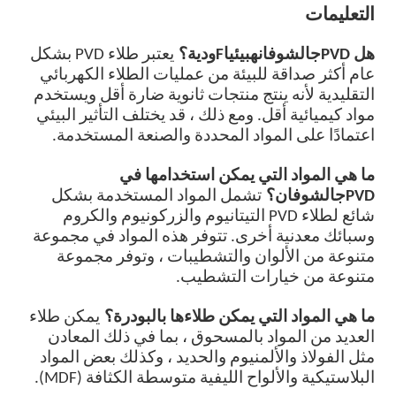
التعليمات
هل PVD
ج
الشوفان
ه
بيئيا
F
ودية؟
يعتبر طلاء PVD بشكل
عام أكثر صداقة للبيئة من عمليات الطلاء الكهربائي
التقليدية لأنه ينتج منتجات ثانوية ضارة أقل ويستخدم
مواد كيميائية أقل. ومع ذلك ، قد يختلف التأثير البيئي
اعتمادًا على المواد المحددة والصنعة المستخدمة.
ما هي المواد التي يمكن استخدامها في
PVD
ج
الشوفان؟
تشمل المواد المستخدمة بشكل
شائع لطلاء PVD التيتانيوم والزركونيوم والكروم
وسبائك معدنية أخرى. تتوفر هذه المواد في مجموعة
متنوعة من الألوان والتشطيبات ، وتوفر مجموعة
متنوعة من خيارات التشطيب.
ما هي المواد التي يمكن طلاءها بالبودرة؟
يمكن طلاء
العديد من المواد بالمسحوق ، بما في ذلك المعادن
مثل الفولاذ والألمنيوم والحديد ، وكذلك بعض المواد
البلاستيكية والألواح الليفية متوسطة الكثافة (MDF).