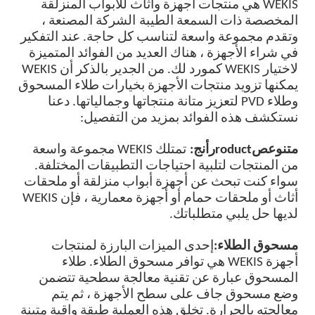
WEKIS هي منتجات أجهزة وأثاث للأبواب المنزلقة
المخصصة ذات السمعة الطيبة
الشركة المصنعة ،
وتقدم مجموعة واسعة لتناسب كل حاجة. عند التفكير
في شراء الأجهزة ، هناك العديد من الفوائد المتميزة
لاختيار WEKIS كمورد لك. من الجدير بالذكر أن WEKIS
يمكنها تزويد منتجات الأجهزة بخيارات طلاء المسحوق
وطلاء PVD لتعزيز متانة منتجاتها وجمالياتها. دعنا
نستكشف هذه الفوائد بمزيد من التفصيل:
متنوع
ص
roduct
ر
أنج:
تمتلك WEKIS مجموعة واسعة
من المنتجات لتلبية احتياجات التطبيقات المختلفة.
سواء كنت تبحث عن أجهزة أبواب منزلقة أو ملحقات
أثاث أو ملحقات حمام أو أجهزة معمارية ، فإن WEKIS
لديها حل يلبي متطلباتك.
مسحوق الطلاء:
إحدى الميزات البارزة لمنتجات
أجهزة WEKIS هي توافر مسحوق الطلاء. طلاء
المسحوق عبارة عن تقنية معالجة سطحية تتضمن
وضع مسحوق جاف على سطح الأجهزة ، ثم يتم
معالجته بالحرارة. تخلق هذه العملية طبقة واقية متينة