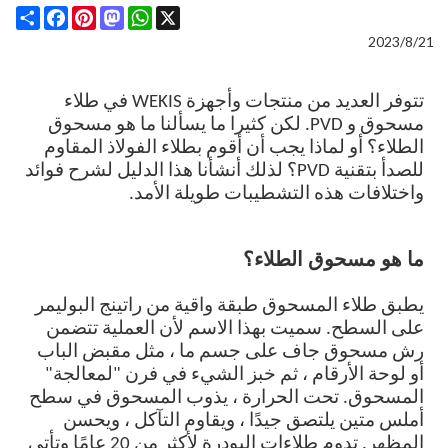
Share
Facebook
Pinterest
Mastodon
WhatsApp
X
2023/8/21
تتوفر العديد من منتجات وأجهزة WEKIS في طلاء
مسحوق و PVD. لكن كثيرا ما يسألنا ما هو مسحوق
الطلاء؟ أو لماذا يجب أن أقوم بطلاء الفولاذ المقاوم
للصدأ بتقنية PVD؟ لذلك أنشأنا هذا الدليل لشرح فوائد
واختلافات هذه التشطيبات طويلة الأمد.
ما هو مسحوق الطلاء؟
يطبق طلاء المسحوق طبقة واقية من راتينج البوليمر
على السطح. سميت بهذا الاسم لأن العملية تتضمن
رش مسحوق جاف على جسم ما ، مثل مقبض الباب
أو لوحة الأرقام ، ثم خبز الشيء في فرن "لمعالجة"
المسحوق. تحت الحرارة ، يذوب المسحوق في سطح
أملس متين يلتصق جيدًا ، ويقاوم التآكل ، ويحسن
المظهر. تدوم طلاءات البودرة لأكثر من 20 عامًا وتأتي