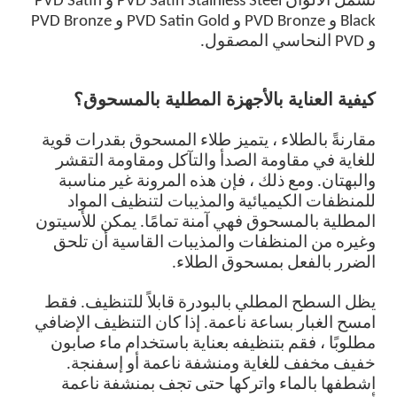
تشمل الألوان PVD Satin Stainless Steel و PVD Satin
Black و PVD Bronze و PVD Satin Gold و PVD Bronze
و PVD النحاسي المصقول.
كيفية العناية بالأجهزة المطلية بالمسحوق؟
مقارنةً بالطلاء ، يتميز طلاء المسحوق بقدرات قوية
للغاية في مقاومة الصدأ والتآكل ومقاومة التقشر
والبهتان. ومع ذلك ، فإن هذه المرونة غير مناسبة
للمنظفات الكيميائية والمذيبات لتنظيف المواد
المطلية بالمسحوق فهي آمنة تمامًا. يمكن للأسيتون
وغيره من المنظفات والمذيبات القاسية أن تلحق
الضرر بالفعل بمسحوق الطلاء.
يظل السطح المطلي بالبودرة قابلاً للتنظيف. فقط
امسح الغبار بساعة ناعمة. إذا كان التنظيف الإضافي
مطلوبًا ، فقم بتنظيفه بعناية باستخدام ماء صابون
خفيف مخفف للغاية ومنشفة ناعمة أو إسفنجة.
اشطفها بالماء واتركها حتى تجف بمنشفة ناعمة