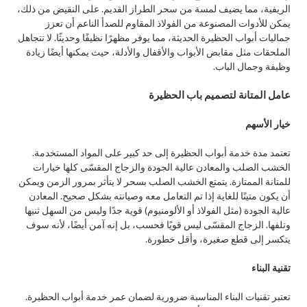
الريفية، مما يضيف لمسة من سحر الطراز القديم. على النقيض من ذلك،
يمكن للأدوات المصنوعة من الفولاذ المقاوم للصدأ الناعم أن تعزز
جماليات أبواب الحظيرة الحديثة، مما يوفر مظهرًا نظيفًا وحديثًا. لا تتجاهل
الملحقات مثل مقابض الأبواب والأقفال والأدلة، حيث يمكنها أيضًا زيادة
وظيفة وجمال الباب.
عامل المتانة لتصميم باب الحظيرة
خيار الأسهم
تعتمد مدة خدمة أبواب الحظيرة إلى حد كبير على المواد المستخدمة.
الخشب الصلب والمعادن عالية الجودة والزجاج المقسّى كلها خيارات
للمتانة الممتازة. يتمتع الخشب الصلب بسحر لا يتأثر بمرور الزمن ويمكن
أن يكون متينًا للغاية إذا تم التعامل معه وصيانته بشكل صحيح. المعادن
عالية الجودة (مثل الفولاذ أو الألومنيوم) قوية جدًا وليس من السهل ثنيها
وتلفها. الزجاج المقسّى ليس قويًا فحسب، بل إنه آمن أيضًا، لأنه سوف
يتكسر إلى قطع صغيرة، وأقل خطورة.
تقنية البناء
تعتبر تقنيات البناء المناسبة ضرورية لضمان عمر خدمة أبواب الحظيرة.