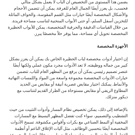
يضمن هذا المستوى من التخصيص أن الباب لا يعمل بشكل مثالي
فحسب، بل يعزز أيضًا الجمال العام للغرفة. يمكن أن تتضمن الأحجام
والأشكال المخصصة أيضًا خيارات مثل القمم المقوسة، والحواف المائلة
للتخزين أسفل السلم، أو حتى الأبواب المنحنية لتناسب مساحة فريدة.
من خلال القياسات الدقيقة والحرفية المتخصصة، يمكن للأبواب الحظيرة
المخصصة تحويل أي مساحة، مما يوفر حلاً مخصصًا يبرز.
الأجهزة المخصصة
إن اختيار أدوات مخصصة لباب الحظيرة الخاص بك يمكن أن يعزز بشكل
كبير من جماله ووظيفته. لا تعد الأدوات مجرد مكون عملي ولكنها أيضًا
عنصر تصميم رئيسي يمكن أن يرفع من المظهر العام للباب. تتضمن
خيارات الأدوات المخصصة مجموعة واسعة من المواد واللمسات النهائية
والأنماط. يمكنك اختيار مقابض عصرية أنيقة أو مقابض من الحديد
المطاوع الريفي أو مقابض مستوحاة من الطراز القديم لتتناسب مع
ديكور منزلك.
بالإضافة إلى ذلك، يمكن تخصيص نظام المسار وأدوات التثبيت من حيث
التشطيب والتصميم، سواء كنت تفضل المظهر البسيط مع المسارات
المخفية أو النمط الصناعي مع بكرات وأقواس مكشوفة. تسمح الأدوات
المخصصة أيضًا بتحسين الوظائف، مثل آليات الإغلاق الناعم أو أنظمة
القفل أو المقابض المصممة لسهولة الوصول. من خلال اختيار المجموعة