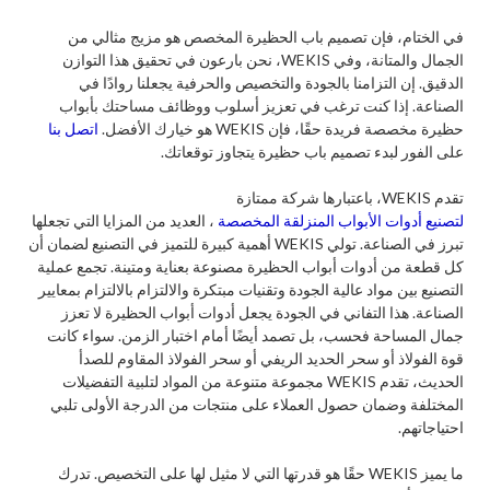
في الختام، فإن تصميم باب الحظيرة المخصص هو مزيج مثالي من
الجمال والمتانة، وفي WEKIS، نحن بارعون في تحقيق هذا التوازن
الدقيق. إن التزامنا بالجودة والتخصيص والحرفية يجعلنا روادًا في
الصناعة. إذا كنت ترغب في تعزيز أسلوب ووظائف مساحتك بأبواب
حظيرة مخصصة فريدة حقًا، فإن WEKIS هو خيارك الأفضل.
اتصل بنا
على الفور لبدء تصميم باب حظيرة يتجاوز توقعاتك.
تقدم WEKIS، باعتبارها شركة ممتازة
لتصنيع أدوات الأبواب المنزلقة المخصصة
، العديد من المزايا التي تجعلها
تبرز في الصناعة. تولي WEKIS أهمية كبيرة للتميز في التصنيع لضمان أن
كل قطعة من أدوات أبواب الحظيرة مصنوعة بعناية ومتينة. تجمع عملية
التصنيع بين مواد عالية الجودة وتقنيات مبتكرة والالتزام بالالتزام بمعايير
الصناعة. هذا التفاني في الجودة يجعل أدوات أبواب الحظيرة لا تعزز
جمال المساحة فحسب، بل تصمد أيضًا أمام اختبار الزمن. سواء كانت
قوة الفولاذ أو سحر الحديد الريفي أو سحر الفولاذ المقاوم للصدأ
الحديث، تقدم WEKIS مجموعة متنوعة من المواد لتلبية التفضيلات
المختلفة وضمان حصول العملاء على منتجات من الدرجة الأولى تلبي
احتياجاتهم.
ما يميز WEKIS حقًا هو قدرتها التي لا مثيل لها على التخصيص. تدرك