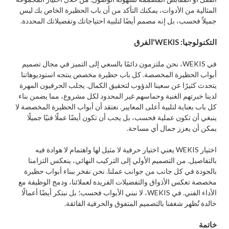
المثالية من الأدوات، يمكنك التأكد من أن باب الحظيرة الخاص بك ليس
جميلاً فحسب، بل إنه مصمم أيضًا لتلبية احتياجاتك وتفضيلاتك المحددة.
التكنولوجيا: WEKIS'الفرق
في WEKIS، نحن ملتزمون دائمًا بالسعي إلى التميز في مجال تصميم
أبواب الحظيرة المخصصة. كل باب حظيرة مخصص ينتجه استوديوهاتنا
يتحدث كثيرًا عن سعينا الدؤوب لتحقيق الكمال. يجلب الحرفيون المهرة
لدينا خبرتهم الغنية وحماسهم غير المحدود لكل مشروع، مما يضمن بناء
كل باب بعناية لتلبية أعلى المعايير. نعتقد أن أبواب الحظيرة المخصصة لا
ينبغي أن تكون عملية فحسب، بل يجب أن تكون أيضًا عملًا فنيًا جميلًا
يمكن أن يعزز جمال أي مساحة.
اختيار WEKIS يعني اختيار حرفية لا مثيل لها واهتمام لا هوادة فيه
بالتفاصيل. من التصميم الأولي إلى التركيب النهائي، ينعكس التزامنا
بالجودة في كل جانب من جوانب عملنا. نحن نفخر ببناء أبواب حظيرة
مخصصة تعكس الأذواق والتفضيلات الفريدة لعملائنا، ودمج الوظيفة مع
الأداء الفني. في WEKIS، لا نبني الأبواب فحسب؛ بل نبتكر أيضًا أعمالًا
خالدة تُظهر شغفنا بالتصميم المتفوق والحرفية الفائقة.
خاتمة