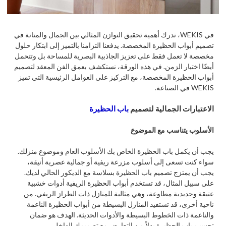
في WEKIS، ندرك أهمية تحقيق التوازن المثالي بين الجمال والمتانة في
تصميم أبواب الحظيرة المخصصة. يدفعنا التزامنا بالتميز إلى ابتكار حلول
مخصصة لا تعمل فقط على تعزيز الجاذبية البصرية للمساحة بل وتتحمل
أيضًا اختبار الزمن. في هذه الورقة، نستكشف بعمق الفن المعقد لتصميم
أبواب الحظيرة المخصصة، مع التركيز على العوامل الرئيسية التي تميز
WEKIS في الصناعة.
الاعتبارات الجمالية لتصميم
باب الحظيرة
الأسلوب يتناسب مع الموضوع
يجب أن يكمل باب الحظيرة الخاص بك الأسلوب العام وموضوع منزلك.
سواء كنت تسعى إلى أسلوب مزرعة ريفية أو جمالية عصرية أنيقة،
يجب أن يمتزج تصميم باب الحظيرة بسلاسة مع الديكور الحالي لديك.
على سبيل المثال، قد تستخدم أبواب الحظيرة الريفية أدوات خشبية
عتيقة وحديدية مطاوعة، وهي مثالية للمنازل ذات الطراز الريفي. من
ناحية أخرى، قد تستفيد المنازل البسيطة من أبواب الحظيرة الناعمة
والناعمة ذات الخطوط البسيطة والأدوات الحديثة. الهدف هو ضمان
تحسين باب الحظيرة بدلاً من التعارض مع تصميمك الداخلي.