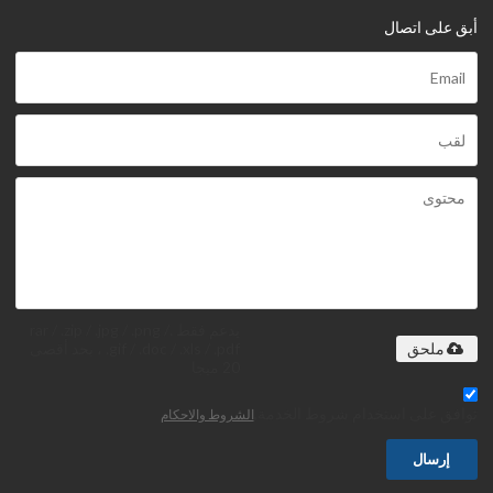
أبق على اتصال
يدعم فقط .rar / .zip / .jpg / .png /
.gif / .doc / .xls / .pdf ، بحد أقصى
ملحق
20 ميجا
توافق على استخدام شروط الخدمة,
الشروط والاحكام
إرسال