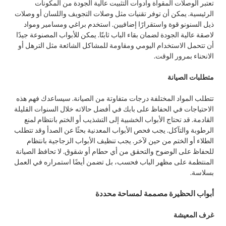
تعتبر الوصلات المقواة وأدوات التثبيت عالية الجودة من المكونات
الرئيسية. يمكن أن توفر تقنيات مثل وصلات التجويف واللسان أو وصلات
ذيل السنونو قوة واستقرارًا إضافيين. استخدم براغي ومسامير ومواد
لاصقة عالية الجودة لضمان بقاء الباب ثابتًا. يمكن للأبواب المصنوعة جيدًا
أن تتحمل الاستخدام اليومي ومقاومة للمشاكل الشائعة مثل الترهل أو
الانحناء بمرور الوقت.
متطلبات الصيانة
تتطلب المواد المختلفة درجات متفاوتة من الصيانة. سيساعدك فهم هذه
الاحتياجات في الحفاظ على بابك في أفضل حالاته خلال السنوات القليلة
القادمة. قد تحتاج الأبواب الخشبية إلى التشذيب أو الختم بانتظام لمنع
الرطوبة والتآكل. يجب فحص الأبواب المعدنية بحثًا عن الصدأ وقد تتطلب
الطلاء أو الختم من حين لآخر. يجب تنظيف الأبواب الزجاجية بانتظام
للحفاظ على الوضوح والتحقق من أي حطام أو شقوق. لا تحافظ الصيانة
المنتظمة على مظهر الباب فحسب، بل تضمن أيضًا استمراره في العمل
بسلاسة.
أبواب الحظيرة مصممة لمساحة محددة
غرف المعيشة