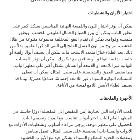
اختيار الألوان والتشطيبات
يمكن أن يؤثر اختيار اللون واللمسة النهائية المناسبين بشكل كبير على
مظهر الباب. يمكن أن يبرز الصباغ الجمال الطبيعي للخشب، ويظهر
ملمسه وقوامه. يمكن أن تقدم البقع المختلفة مجموعة متنوعة من ظلال
الخشب، تتراوح من لون العسل الفاتح إلى البني الداكن الغامق. بدلاً من
ذلك، يعد الطلاء خيارًا متعدد الاستخدامات يمكن أن يضيف ألوانًا زاهية أو
خلفيات دقيقة تتوافق أو تتناقض مع ديكورك. يمكن أن تؤثر اللمسات
النهائية غير اللامعة أو اللامعة أو الساتان بشكل أكبر على مظهر الباب،
مما يضيف العمق والشخصية. على سبيل المثال، يمكن أن تعطي
اللمسات النهائية السوداء غير اللامعة إحساسًا صناعيًا عصريًا، بينما قد
يضيف الطلاء الأبيض اللامع لمسة من الأناقة.
الأجهزة والملحقات
تلعب الأدوات التي تختارها (من المقبض إلى المفصلة) دورًا حاسمًا في
المظهر العام للباب. اختر أدوات تتناسب مع المواد وتصميم الباب.
للحصول على مظهر موحد، يرجى مراعاة أسلوب وتشطيبات الأدوات مع
الأبواب والمساحات المحيطة. على سبيل المثال، تعمل مقابض
ومفصلات الحديد المطاوع السوداء بشكل جيد مع الأبواب الخشبية