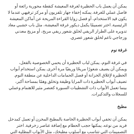
يمكن أن يعمل باب الحظيرة لغرفة المعيشة كنقطة محورية رائعة أو
فاصل عملي للغرفة. يمكنه إخفاء جهاز تلفزيون أو مركز ترفيهي عندما لا
يكون قيد الاستخدام، أو فصل زوايا القراءة المريحة عن أماكن المعيشة
الرئيسية. اختر تصميمًا يكمل ديكور غرفة المعيشة، مثل باب خشبي معاد
تدويره على الطراز الريفي لخلق شعور ريفي مريح، أو مزيج معدني
وزجاجي ناعم لخلق شعور عصري.
غرفة نوم
في غرفة النوم، يمكن لباب الحظيرة أن يحمي الخصوصية بالفعل،
ويمكن أن يضيف شعورًا مريحًا وريفيًا مرة أخرى. يمكن استخدام أبواب
الحظيرة لإغلاق الخزانة أو فصل الحمامات الداخلية عن منطقة النوم.
تضيف أبواب الحظيرة ذات المرايا وظيفة وتخلق وهمًا بمساحة أكبر،
بينما تعمل الأبواب ذات التشطيبات السبورة كعنصر مثير للاهتمام وعملي
للسجلات والتذكيرات.
مطبخ
يمكن أن تخفي أبواب الحظيرة الخاصة بالمطبخ المخزن أو تعمل كمدخل
فريد من نوعه. يمكنها حجب الحطام مع إضافة عناصر زخرفية. اختر
التصميمات التي تتناسب مع أسلوب مطبخك، مثل الأبواب المطلية التي