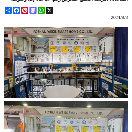
Share
Facebook
Pinterest
Mastodon
WhatsApp
X
2024/8/8