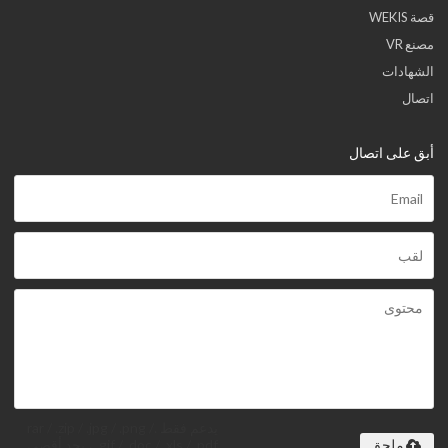
قصة WEKIS
مصنع VR
الشهادات
اتصال
أبق على اتصال
يدعم فقط .rar / .zip / .jpg / .png /
.gif / .doc / .xls / .pdf ، بحد أقصى
ملحق