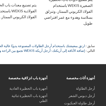
يتم تصنيع معدات باب ال
الصغيرة WEKIS باستخدام
الفولاذية WEKIS باس
الفولاذ الكربوني الممتاز، وتنزلق
الفولاذ الكربوني الممتاز.
بسلاسة وهدوء مع عمر افتراضي
طويل.
سابق
ارتقِ بمعيشتك باستخدام أرجل الطاولات المصنوعة يدويًا عالية ال
التالي
إضافة الأناقة إلى أريكتك: أرجل أريكة WEKIS تجمع بين الراحة والأناقة
أجهزة أثاث مخصصة
أجهزة باب انزلاقية مخصصة
أرجل الطاولة
أجهزة باب الحظيرة العادية
أرجل دبوس الشعر
أجهزة باب الحظيرة ثنائية
الطي
أرجل طاولة العنكبوت