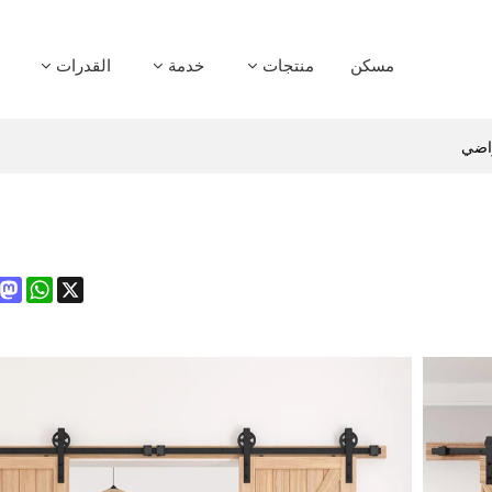
مسكن
منتجات
خدمة
القدرات
راضي
don
atsApp
X