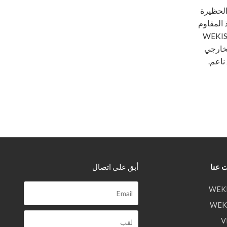
الحظيرة
 المقاوم
لصدأ المصقول من WEKIS
لخارجي
ناعم.
 عنا
أبق على اتصال