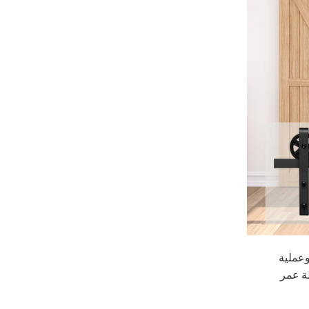
وعملية
لة عمر