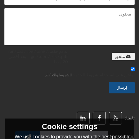
يدعم فقط .rar / .zip / .jpg / .png /
.gif / .doc / .xls / .pdf ، بحد أقصى
ملحق
20 ميجا
توافق على استخدام شروط الخدمة,
الشروط والاحكام
إرسال
تابعنا:
Cookie settings
We use cookies to provide you with the best possible
SUBSCRIBE: