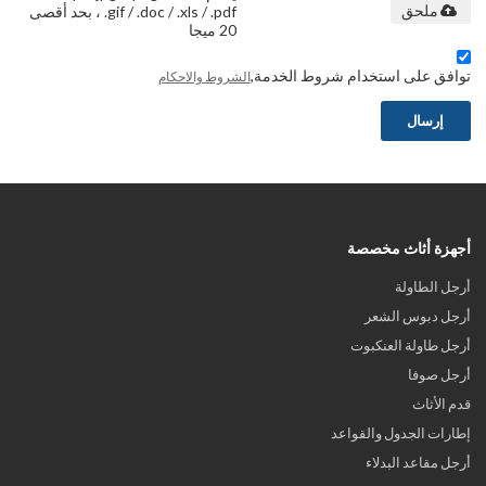
.gif / .doc / .xls / .pdf ، بحد أقصى
ملحق
20 ميجا
توافق على استخدام شروط الخدمة,
الشروط والاحكام
إرسال
أجهزة أثاث مخصصة
أرجل الطاولة
أرجل دبوس الشعر
أرجل طاولة العنكبوت
أرجل صوفا
قدم الأثاث
إطارات الجدول والقواعد
أرجل مقاعد البدلاء