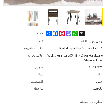
Share
Facebook
Pinterest
Mastodon
WhatsApp
X
حصة
أرجل دبوس الشعر
فئات
English details
2 Rod Hairpin Leg for Low table
Wekis Furniture&Sliding Door Hardware
علامة تجارية
Manufacturer
CT10025
نموذج
صلب
مواد
أسود
التشطيب
ملاحظة
ملاحظة
معلومات مفصلة