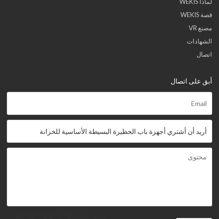
لماذا WEKIS
قصة WEKIS
مصنع VR
الشهادات
اتصال
أبق على اتصال
يدعم فقط .rar / .zip / .jpg / .png /