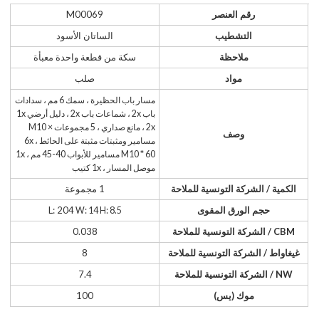
رقم العنصر
M00069
التشطيب
الساتان الأسود
ملاحظة
سكة من قطعة واحدة معبأة
مواد
صلب
مسار باب الحظيرة ، سمك 6 مم ، سدادات
باب 2x ، شماعات باب 2x ، دليل أرضي 1x
، 2x مانع صداري ، 5 مجموعات × M10
وصف
مسامير ومثبتات مثبتة على الحائط ، 6x
M10 * 60 مسامير للأبواب 40-45 مم ، 1x
موصل المسار ، 1x كتيب
الكمية / الشركة التونسية للملاحة
1 مجموعة
حجم الورق المقوى
L: 204
W: 14 H: 8.5
CBM / الشركة التونسية للملاحة
0.038
غيغاواط / الشركة التونسية للملاحة
8
NW / الشركة التونسية للملاحة
7.4
موك (يس)
100