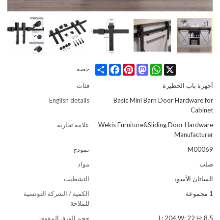
Share
Facebook
Pinterest
Mastodon
WhatsApp
X
حصة
أجهزة باب الحظيرة
فئات
English details
Basic Mini Barn Door Hardware for
Cabinet
Wekis Furniture&Sliding Door Hardware
علامة تجارية
Manufacturer
M00069
نموذج
صلب
مواد
الساتان الأسود
التشطيب
1 مجموعة
الكمية / الشركة التونسية
للملاحة
L: 204 W: 22 H: 8.5
حجم الورق المقوى