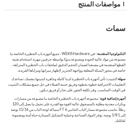
مواصفات المنتج
سمات
التكنولوجيا المتقدمة
: في WEKIS Hardware ، جميع أجهزة باب الحظيرة الخاصة بنا
مصنوعة من مواد عالية الجودة ومصنوعة يدويًا بواسطة حرفيين مهرة. استخدام تقنية
القطع المتقدمة في مصنعنا لضمان الحجم الدقيق لملحقات باب الحظيرة المنزلقة ،
خاصة في محور السكة المعلقة وواجهة الجنزير لإظهار ميزاتها ومزاياها الفريدة.
سهلة
التثبيت: تأتي أجهزة باب الحظيرة لدينا كاملة وجاهزة لتثبيتها بنفسك. تساعدك
التعليمات الاحترافية خطوة بخطوة وفريق خدمة العملاء في حل جميع مشكلات التثبيت
في الوقت المناسب. وفر تكلفة العثور على نجار أو فريق ديكور.
أجهزة إضافية قوية
: مجموعة أجهزة باب الحظيرة الخاصة بنا مصنوعة من مسارات
وبكرات معدنية مطلية بالمسحوق عالية القوة مع القدرة على تحمل ما يصل إلى 120
رطلاً. تناسب مجموعة مسار الباب الجانبي 6 FT سماكة لوحة الباب من 11/16 بوصة
إلى 1 1/8 بوصة. توفر المواد الصناعية وعملية التشكيل الممتازة حياة آمنة ومضمونة
لعائلتك.