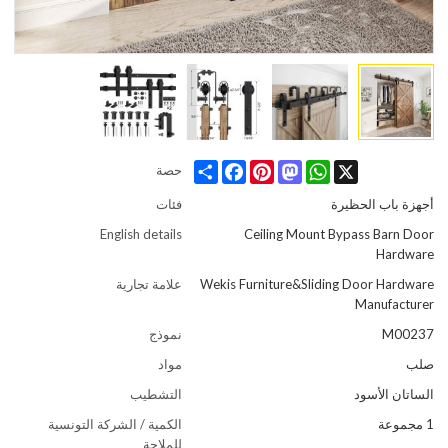
Share
Facebook
Pinterest
Mastodon
WhatsApp
X
حصة
أجهزة باب الحظيرة
فئات
English details
Ceiling Mount Bypass Barn Door
Hardware
Wekis Furniture&Sliding Door Hardware
علامة تجارية
Manufacturer
M00237
نموذج
صلب
مواد
الساتان الأسود
التشطيب
1 مجموعة
الكمية / الشركة التونسية
للملاحة