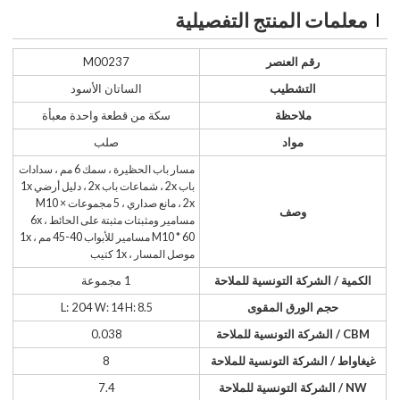
معلمات المنتج التفصيلية
رقم العنصر
M00237
التشطيب
الساتان الأسود
ملاحظة
سكة من قطعة واحدة معبأة
مواد
صلب
مسار باب الحظيرة ، سمك 6 مم ، سدادات
باب 2x ، شماعات باب 2x ، دليل أرضي 1x
، 2x مانع صداري ، 5 مجموعات × M10
وصف
مسامير ومثبتات مثبتة على الحائط ، 6x
M10 * 60 مسامير للأبواب 40-45 مم ، 1x
موصل المسار ، 1x كتيب
الكمية / الشركة التونسية للملاحة
1 مجموعة
حجم الورق المقوى
L: 204
W: 14 H: 8.5
CBM / الشركة التونسية للملاحة
0.038
غيغاواط / الشركة التونسية للملاحة
8
NW / الشركة التونسية للملاحة
7.4