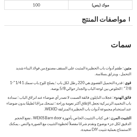
موك (يس)
100
مواصفات المنتج
سمات
متين
: طقم أدوات باب الحظيرة المثبت على السقف مصنوع من فولاذ البناء شديد
التحمل ، وينزلق بسلاسة.
قوي
: قدرة التحميل القصوى هي 220 رطل لكل باب ؛ يصلح للوح باب سمك 1 1/4 "-1
7/8" ؛ الخلوص بين لوحة الباب والجدار حوالي 5/8 بوصة.
فائق الهدوء
: عجلات النايلون فائقة الصمت لا تصدر أي ضوضاء عند انزلاق الباب ؛ سدادة
باب التخميد الزنبركية تجعل الإغلاق أكثر نعومة وراحة ؛ تمنحك مزاجًا لطيفًا بدون ضوضاء
عند استخدام مجموعة أدوات باب الحظيرة المنزلقة WEKID.
التثبيت المرن
: في كتاب التثبيت الخاص بأجهزة WEKIS Barn door ، نضع الحجم
الدقيق لكل جزء بوضوح ونقدم شرحًا مفصلاً لخطوة التثبيت مع الصورة والنص ، يمكنك
الاستمتاع بعملية تثبيت DIY سعيدة.