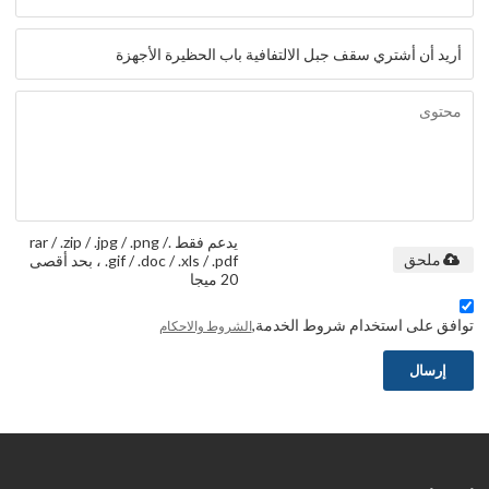
يدعم فقط .rar / .zip / .jpg / .png /
.gif / .doc / .xls / .pdf ، بحد أقصى
ملحق
20 ميجا
توافق على استخدام شروط الخدمة,
الشروط والاحكام
إرسال