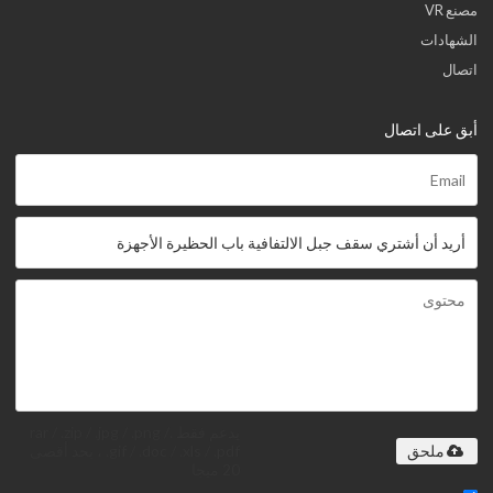
مصنع VR
الشهادات
اتصال
أبق على اتصال
يدعم فقط .rar / .zip / .jpg / .png /
.gif / .doc / .xls / .pdf ، بحد أقصى
ملحق
20 ميجا