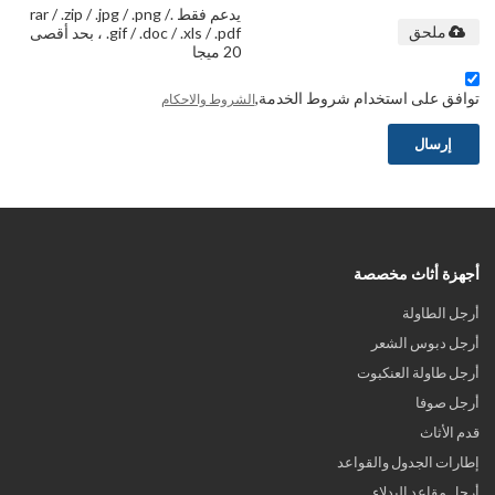
يدعم فقط .rar / .zip / .jpg / .png /
.gif / .doc / .xls / .pdf ، بحد أقصى
ملحق
20 ميجا
توافق على استخدام شروط الخدمة,
الشروط والاحكام
إرسال
أجهزة أثاث مخصصة
أرجل الطاولة
أرجل دبوس الشعر
أرجل طاولة العنكبوت
أرجل صوفا
قدم الأثاث
إطارات الجدول والقواعد
أرجل مقاعد البدلاء