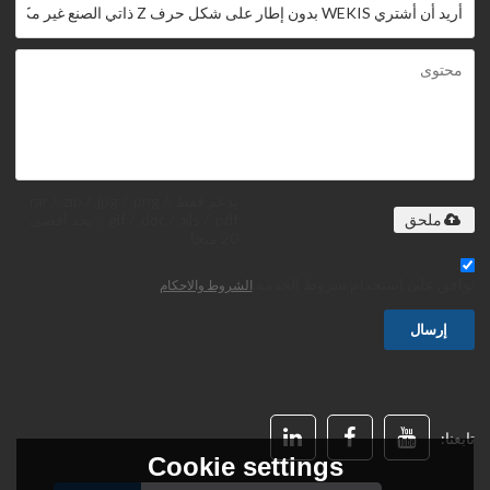
يدعم فقط .rar / .zip / .jpg / .png /
.gif / .doc / .xls / .pdf ، بحد أقصى
ملحق
20 ميجا
توافق على استخدام شروط الخدمة,
الشروط والاحكام
إرسال
تابعنا:
Cookie settings