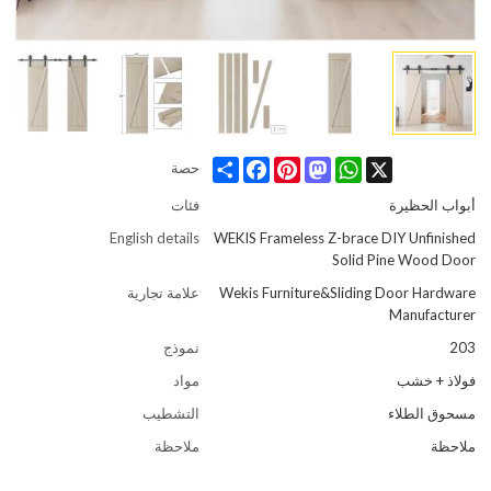
Share
Facebook
Pinterest
Mastodon
WhatsApp
X
حصة
أبواب الحظيرة
فئات
English details
WEKIS Frameless Z-brace DIY Unfinished
Solid Pine Wood Door
Wekis Furniture&Sliding Door Hardware
علامة تجارية
Manufacturer
203
نموذج
فولاذ + خشب
مواد
مسحوق الطلاء
التشطيب
ملاحظة
ملاحظة