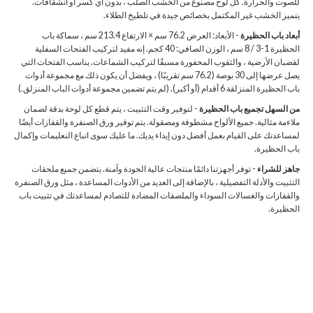
للصوت والحرارة. كل لوح مصنوع من الخشب الصلب ، بدون أي كسر أو انشقاقات.
يتميز الخشب غير المكتمل بخصائص جيدة في تلطيخ الطلاء.
أبعاد باب الحظيرة
- الأبعاد: العرض 76.2 سم × الارتفاع 213.4 سم ، سماكة باب
الحظيرة 1-3 / 8 سم ، الوزن الصافي: 40 كجم. إنه مفيد لتركيب الفتحات السفلية
لقضبان الأرضية ، والثقوب المحفورة مسبقًا لتركيب الشماعات. يناسب الفتحات التي
يصل عرضها إلى 30 بوصة (76.2 سم تقريبًا) ، ويفضل أن يكون ذلك مع مجموعة أدوات
باب الحظيرة المنزلقة 6 أقدام (أو أكبر). (لم يتم تضمين مجموعة أدوات الباب المنزلق.)
من السهل تجميع باب الحظيرة
- لتوفير وقت التثبيت ، يتم قطع كل لوحة بدقة لضمان
ملاءمة مثالية. جميع الألواح مشطوفة ومصقولة. يتم توفير ورق الصنفرة والقفازات أيضًا
لمساعدتك على القيام بعمل أفضل دون إيذاء يديك. ما عليك سوى اتباع التعليمات وإكمال
باب الحظيرة.
جاهز للشراء
- توفر أجهزتنا دائمًا منتجات عالية الجودة وآمنة. يتضمن جميع ملحقات
التثبيت والأدلة التفصيلية ، بالإضافة إلى العديد من الأدوات المساعدة ، مثل ورق الصنفرة
والقفازات والغسالات السوداء والملصقات المضادة للتصادم لمساعدتك في تثبيت باب
الحظيرة.