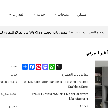
مسكن
منتجات
خدمة
القدرات
لباب
مقابض باب الحظيرة
/
/
مقبض باب الحظيرة WEKIS من الفولاذ المقاوم للصدأ غير المرئي
Share
Facebook
Pinterest
Mastodon
WhatsApp
X
حصة
مقابض باب الحظيرة
فئات
glish details
WEKIS Barn Door Handle in Recessed Invisible
Stainless Steel
Wekis Furniture&Sliding Door Hardware
علامة تجارية
Manufacturer
300097
نموذج