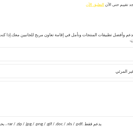
جد تقييم حتى الآن
التعليق الآن
لدعم وأفضل تطبيقات المنتجات ونأمل في إقامة تعاون مربح للجانبين معك.
إذا كنت
.
يدعم فقط .rar / .zip / .jpg / .png / .gif / .doc / .xls / .pdf ، بحد أقصى 20 ميجا