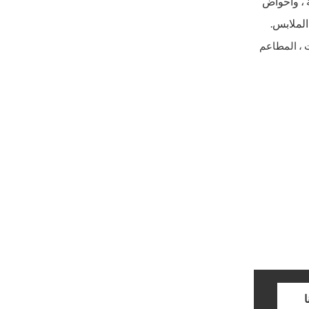
اب المنزلقة ، وأحواض
الملابس.
 ، المطاعم
ا