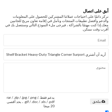
أبق على اتصال
نركز دائمًا على احتياجات عملائنا المشتركين للحصول على المعلومات
والدعم وأفضل تطبيقات المنتجات ونأمل في إقامة تعاون مربح للجانبين
معك.
إذا كنت مهتمًا بالشراكة ، فيرجى ملء النموذج التالي وسنتصل بك في
أقرب وقت ممكن.
يدعم فقط .rar / .zip / .jpg / .png /
.gif / .doc / .xls / .pdf ، بحد أقصى
ملحق
20 ميجا