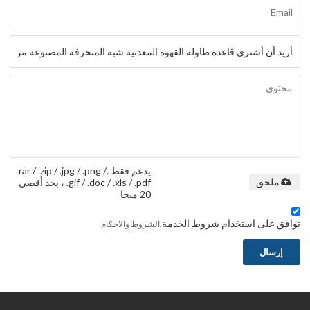
يدعم فقط .rar / .zip / .jpg / .png /
.gif / .doc / .xls / .pdf ، بحد أقصى
ملحق
20 ميجا
توافق على استخدام شروط الخدمة,
الشروط والاحكام
إرسال