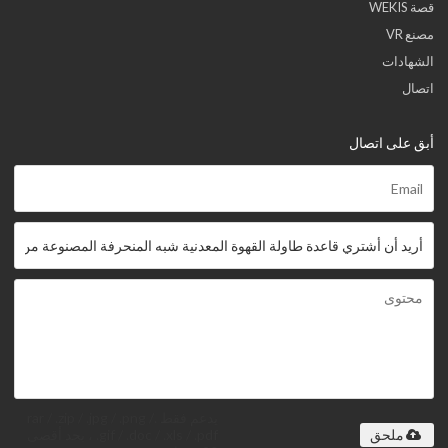
قصة WEKIS
مصنع VR
الشهادات
اتصال
أبق على اتصال
يدعم فقط .rar / .zip / .jpg / .png /
.gif / .doc / .xls / .pdf ، بحد أقصى
ملحق