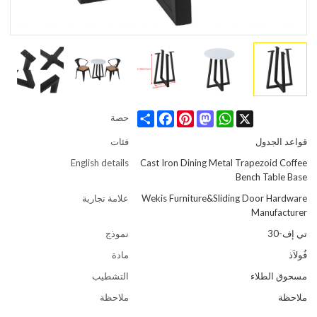
Share
Facebook
Pinterest
Mastodon
WhatsApp
X
حصة
قواعد الجدول
فئات
English details
Cast Iron Dining Metal Trapezoid Coffee
Bench Table Base
Wekis Furniture&Sliding Door Hardware
علامة تجارية
Manufacturer
تي إف-30
نموذج
فُولاَذ
مادة
مسحوق الطلاء
التشطيب
ملاحظة
ملاحظة