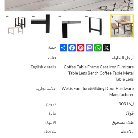
Share
Facebook
Pinterest
Mastodon
WhatsApp
X
حصة
أرجل الطاولة
فئات
English details
Coffee Table Frame Cast Iron Furniture
Table Legs Bench Coffee Table Metal
Table Legs
Wekis Furniture&Sliding Door Hardware
علامة تجارية
Manufacturer
ل30316
نموذج
فُولاَذ
مادة
طلاء مسحوق
الانتهاء
ملاحظة
ملاحظة