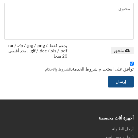
يدعم فقط .rar / .zip / .jpg / .png /
.gif / .doc / .xls / .pdf ، بحد أقصى
ملحق
20 ميجا
توافق على استخدام شروط الخدمة,
الشروط والاحكام
إرسال
أجهزة أثاث مخصصة
أرجل الطاولة
أرجل دبوس الشعر