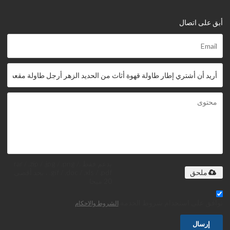
أبق على اتصال
يدعم فقط .rar / .zip / .jpg / .png /
.gif / .doc / .xls / .pdf ، بحد أقصى
ملحق
20 ميجا
توافق على استخدام شروط الخدمة,
الشروط والاحكام
إرسال