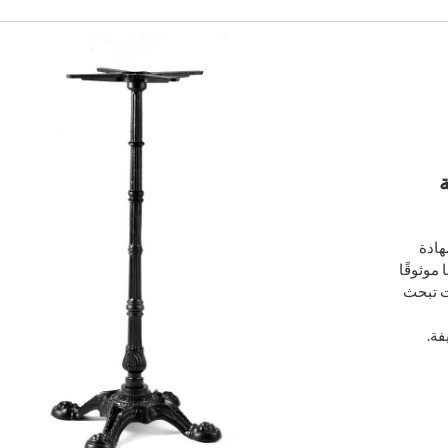
ة
هادة
موثوقًا
ت تبحث
فة.