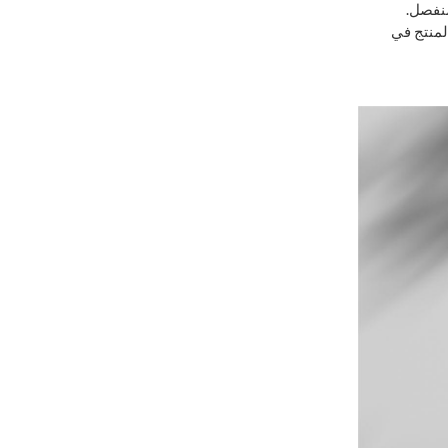
منفصل.
لمنتج في