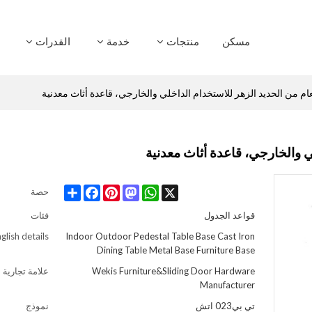
مسكن
منتجات
خدمة
القدرات
م من الحديد الزهر للاستخدام الداخلي والخارجي، قاعدة أثاث معدنية
ي والخارجي، قاعدة أثاث معدنية
Share
Facebook
Pinterest
Mastodon
WhatsApp
X
حصة
قواعد الجدول
فئات
glish details
Indoor Outdoor Pedestal Table Base Cast Iron
Dining Table Metal Base Furniture Base
Wekis Furniture&Sliding Door Hardware
علامة تجارية
Manufacturer
تي بي023 اتش
نموذج