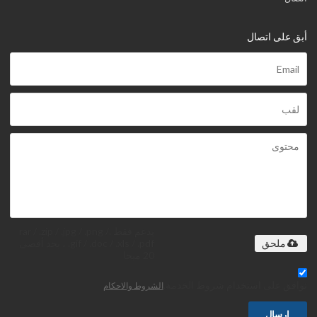
أبق على اتصال
يدعم فقط .rar / .zip / .jpg / .png /
.gif / .doc / .xls / .pdf ، بحد أقصى
ملحق
20 ميجا
توافق على استخدام شروط الخدمة,
الشروط والاحكام
إرسال