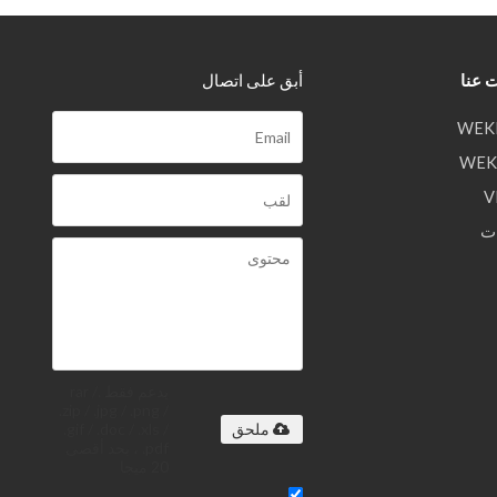
 عنا
أبق على اتصال
ت
يدعم فقط .rar /
.zip / .jpg / .png /
.gif / .doc / .xls /
ملحق
.pdf ، بحد أقصى
20 ميجا