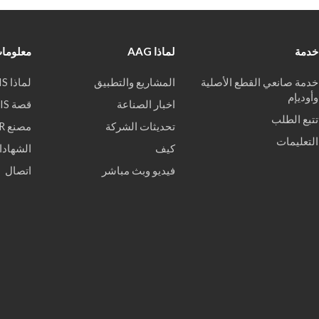
خدمة
لماذا AAG
معلومات
خدمة صانعي القطع الأصلية
المشاريع والتطبيق
لماذا WEKIS
وأوديإم
اخبار الصناعة
قصة WEKIS
تتبع الطلب
تحديثات الشركة
مصنع VR
التعليمات
كيف
الشهادا
فيديو وبث مباشر
اتصال