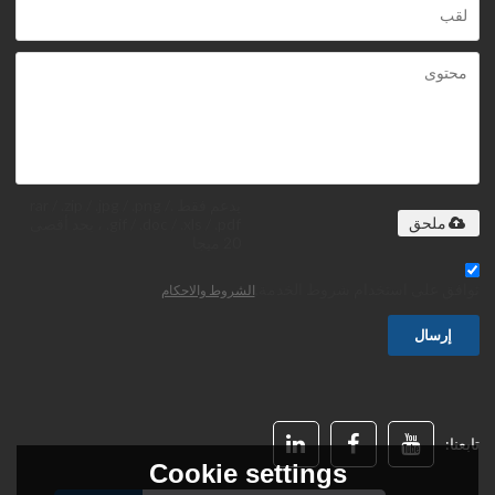
يدعم فقط .rar / .zip / .jpg / .png /
.gif / .doc / .xls / .pdf ، بحد أقصى
ملحق
20 ميجا
توافق على استخدام شروط الخدمة,
الشروط والاحكام
إرسال
تابعنا:
Cookie settings