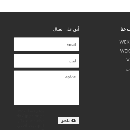
 عنا
أبق على اتصال
ت
يدعم فقط .rar /
.zip / .jpg / .png /
.gif / .doc / .xls /
ملحق
.pdf ، بحد أقصى