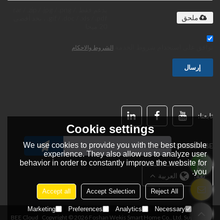
يدعم فقط .rar / .zip / .jpg / .png /
.gif / .doc / .xls / .pdf ، بحد أقصى
ملحق
20 ميجا
توافق على استخدام شروط الخدمة,
الشروط والاحكام
إرسال
تابعنا:
Cookie settings
We use cookies to provide you with the best possible
SUBSCRIBE:
experience. They also allow us to analyze user
behavior in order to constantly improve the website for
you.
لغة:
العربية
Accept all
Accept Selection
Reject All
Marketing
Preferences
Analytics
Necessary
BEE Cloud
Copyright © 2026
Foshan Wekis Smart Home Co., Ltd.
Support By