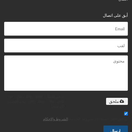
أبق على اتصال
يدعم فقط .rar / .zip / .jpg / .png /
.gif / .doc / .xls / .pdf ، بحد أقصى
ملحق
20 ميجا
توافق على استخدام شروط الخدمة,
الشروط والاحكام
إرسال