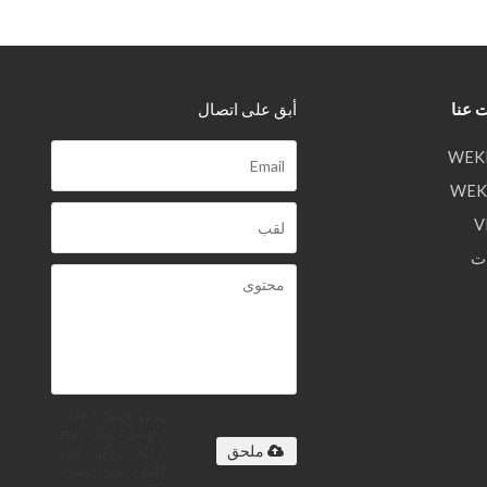
 عنا
أبق على اتصال
ت
يدعم فقط .rar /
.zip / .jpg / .png /
.gif / .doc / .xls /
ملحق
.pdf ، بحد أقصى