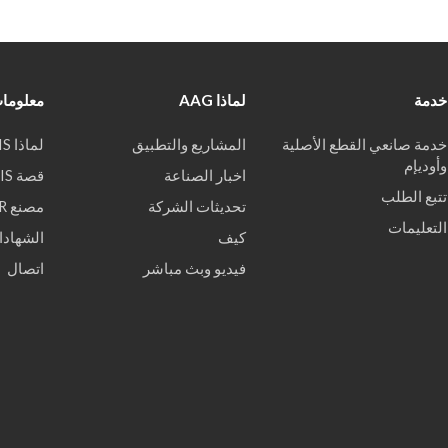
خدمة
لماذا AAG
معلومات
خدمة صانعي القطع الأصلية
المشاريع والتطبيق
لماذا WEKIS
وأوديإم
اخبار الصناعة
قصة WEKIS
تتبع الطلب
تحديثات الشركة
مصنع VR
التعليمات
كيف
الشهادا
فيديو وبث مباشر
اتصال