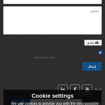
يدعم فقط .rar / .zip / .jpg / .png /
.gif / .doc / .xls / .pdf ، بحد أقصى
ملحق
20 ميجا
توافق على استخدام شروط الخدمة,
الشروط والاحكام
إرسال
تابعنا:
Cookie settings
We use cookies to provide you with the best possible
SUBSCRIBE: