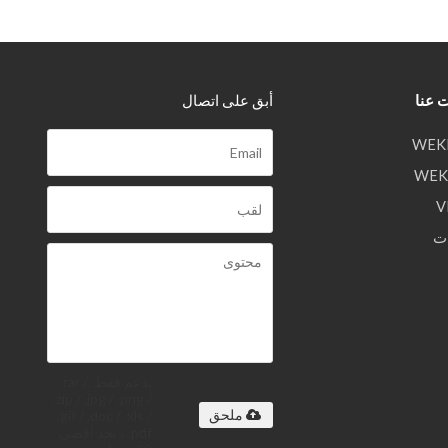
 عنا
أبق على اتصال
ت
يدعم فقط .rar /
.zip / .jpg / .png /
.gif / .doc / .xls /
ملحق
.pdf ، بحد أقصى