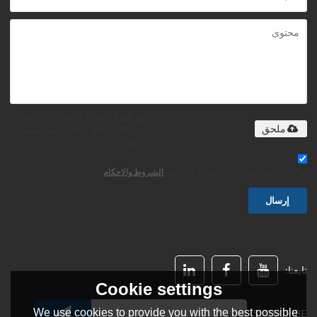
يدعم فقط .rar / .zip / .jpg / .png /
.gif / .doc / .xls / .pdf ، بحد أقصى
ملحق
20 ميجا
توافق على استخدام شروط الخدمة,
الشروط والاحكام
إرسال
تابعنا:
Cookie settings
We use cookies to provide you with the best possible
SUBSCRIBE: