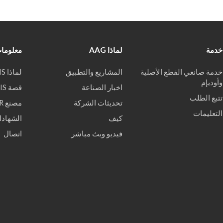
خدمة
لماذا AAG
معلومات
خدمة صانعي القطع الأصلية
المشاريع والتطبيق
لماذا WEKIS
وأوديإم
اخبار الصناعة
قصة WEKIS
تتبع الطلب
تحديثات الشركة
مصنع VR
التعليمات
كيف
الشهادا
فيديو وبث مباشر
اتصال